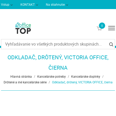
Vstup
KONTAKT
Na stiahnutie
Podmienky dodania
Informácie
0
€0
ODKLADAČ, DRÔTENÝ, VICTORIA OFFICE,
ČIERNA
Hlavná stránka
/
Kancelárske potreby
/
Kancelárske doplnky
/
Drôtené a iné kancelárske série
/
Odkladač, drôtený, VICTORIA OFFICE, čierna