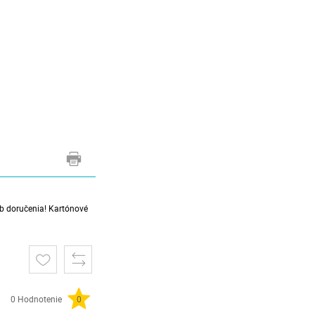
sob doručenia! Kartónové
0 Hodnotenie
0