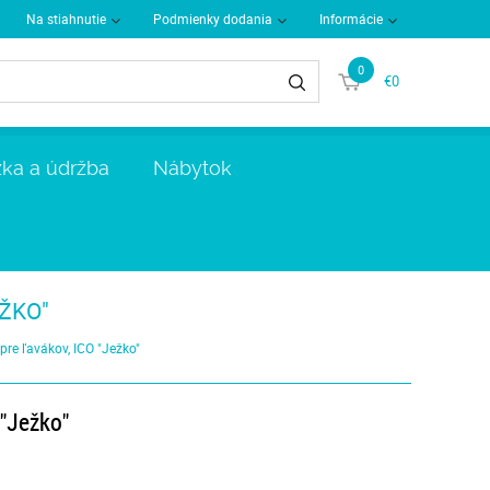
Na stiahnutie
Podmienky dodania
Informácie
0
€0
ka a údržba
Nábytok
EŽKO"
 pre ľavákov, ICO "Ježko"
 "Ježko"