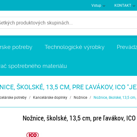
Vstup
KONTAKT
rske potreby
Technologické výrobky
Prevádz
ač spotrebného materiálu
ICE, ŠKOLSKÉ, 13,5 CM, PRE ĽAVÁKOV, ICO "J
elárske potreby
/
Kancelárske doplnky
/
Nožnice
/
Nožnice, školské, 13,5 cm,
Nožnice, školské, 13,5 cm, pre ľavákov, ICO