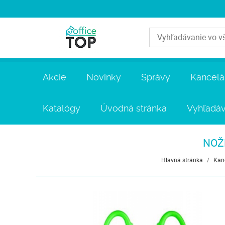
Akcie
Novinky
Správy
Kancelá
Katalógy
Úvodná stránka
Vyhľadáv
NOŽN
Hlavná stránka
/
Kanc