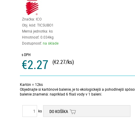
Značka: ICO
Obj. kód:
TICSUBO1
Merná jednotka: ks
Hmotnosť: 0.034kg
Dostupnosť:
na sklade
s DPH
€2.27
(€2.27/ks)
Kartón = 12ks
Objednajte si kartónové balenie, je to ekologickejší a pohodlnejší spô
balenie znamená: napríklad 6 fliaš vody v 1 balení.
ks
DO KOŠÍKA