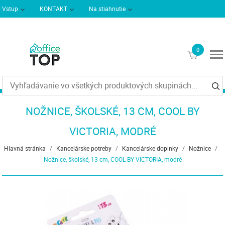
Vstup
KONTAKT
Na stiahnutie
Podmienky dodania
Informácie
0
€0
NOŽNICE, ŠKOLSKÉ, 13 CM, COOL BY
VICTORIA, MODRÉ
Hlavná stránka
/
Kancelárske potreby
/
Kancelárske doplnky
/
Nožnice
/
Nožnice, školské, 13 cm, COOL BY VICTORIA, modré