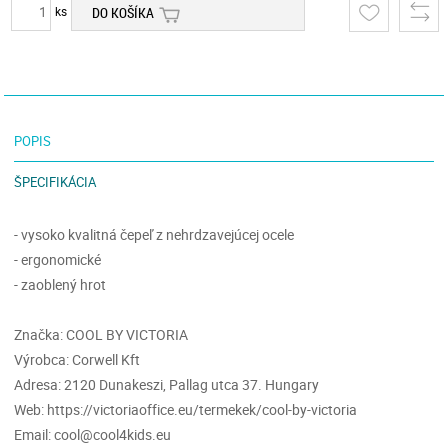
ks
DO KOŠÍKA
POPIS
ŠPECIFIKÁCIA
- vysoko kvalitná čepeľ z nehrdzavejúcej ocele
- ergonomické
- zaoblený hrot
Značka: COOL BY VICTORIA
Výrobca: Corwell Kft
Adresa: 2120 Dunakeszi, Pallag utca 37. Hungary
Web: https://victoriaoffice.eu/termekek/cool-by-victoria
Email: cool@cool4kids.eu