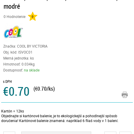
modré
0 Hodnotenie
0
Značka: COOL BY VICTORIA
Obj. kód:
ISVOC01
Merná jednotka: ks
Hmotnosť: 0.034kg
Dostupnosť:
na sklade
s DPH
€0.70
(€0.70/ks)
Kartón = 12ks
Objednajte si kartónové balenie, je to ekologickejší a pohodlnejší spôsob
doručenia! Kartónové balenie znamená: napríklad 6 fliaš vody v 1 balení.