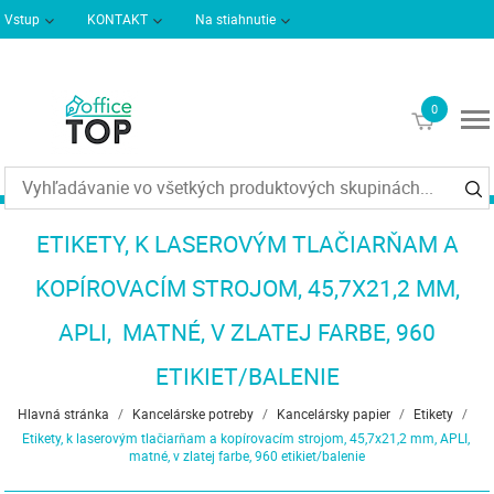
Vstup
KONTAKT
Na stiahnutie
Podmienky dodania
Informácie
0
€0
ETIKETY, K LASEROVÝM TLAČIARŇAM A
KOPÍROVACÍM STROJOM, 45,7X21,2 MM,
APLI, MATNÉ, V ZLATEJ FARBE, 960
ETIKIET/BALENIE
Hlavná stránka
/
Kancelárske potreby
/
Kancelársky papier
/
Etikety
/
Etikety, k laserovým tlačiarňam a kopírovacím strojom, 45,7x21,2 mm, APLI,
matné, v zlatej farbe, 960 etikiet/balenie