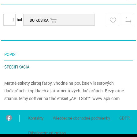
bal
DO KOŠÍKA
POPIS
ŠPECIFIKÁCIA
Matné etikety zlatej farby, vhodné na použitie v laserových
tlačiarňach, kopírkach aj atramentových tlačiarňach. Bezplatne
stiahnuteľný softvér na tlač etikiet „APLI Soft“: www.apli.com
Kontakty
Všeobecné obchodné podmienky
GDPR
Odstúpenie od zmluvy