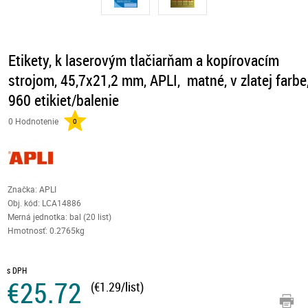
Etikety, k laserovým tlačiarňam a kopírovacím
strojom, 45,7x21,2 mm, APLI, matné, v zlatej farbe
960 etikiet/balenie
0 Hodnotenie
0
Značka: APLI
Obj. kód:
LCA14886
Merná jednotka: bal (20 list)
Hmotnosť: 0.2765kg
s DPH
€25.72
(€1.29/list)