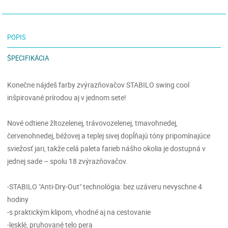
POPIS
ŠPECIFIKÁCIA
Konečne nájdeš farby zvýrazňovačov STABILO swing cool
inšpirované prírodou aj v jednom sete!
Nové odtiene žltozelenej, trávovozelenej, tmavohnedej,
červenohnedej, béžovej a teplej sivej dopĺňajú tóny pripomínajúce
sviežosť jari, takže celá paleta farieb nášho okolia je dostupná v
jednej sade – spolu 18 zvýrazňovačov.
-STABILO "Anti-Dry-Out" technológia: bez uzáveru nevyschne 4
hodiny
-s praktickým klipom, vhodné aj na cestovanie
-lesklé, pruhované telo pera