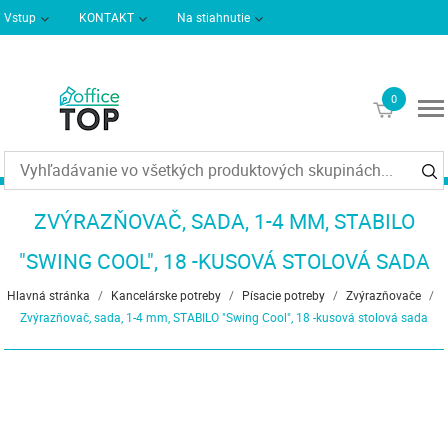
Vstup
KONTAKT
Na stiahnutie
Podmienky dodania
Informácie
0
€0
ZVÝRAZŇOVAČ, SADA, 1-4 MM, STABILO
"SWING COOL", 18 -KUSOVÁ STOLOVÁ SADA
Hlavná stránka
/
Kancelárske potreby
/
Písacie potreby
/
Zvýrazňovače
/
Zvýrazňovač, sada, 1-4 mm, STABILO "Swing Cool", 18 -kusová stolová sada