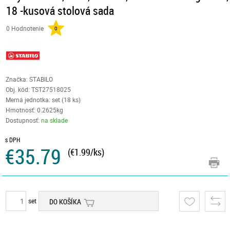
18 -kusová stolová sada
0 Hodnotenie
0
Značka: STABILO
Obj. kód:
TST27518025
Merná jednotka: set (18 ks)
Hmotnosť: 0.2625kg
Dostupnosť:
na sklade
s DPH
€35.79
(€1.99/ks)
set
DO KOŠÍKA