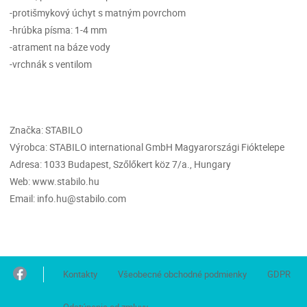
-protišmykový úchyt s matným povrchom
-hrúbka písma: 1-4 mm
-atrament na báze vody
-vrchnák s ventilom
Značka: STABILO
Výrobca: STABILO international GmbH Magyarországi Fióktelepe
Adresa: 1033 Budapest, Szőlőkert köz 7/a., Hungary
Web: www.stabilo.hu
Email: info.hu@stabilo.com
Kontakty
Všeobecné obchodné podmienky
GDPR