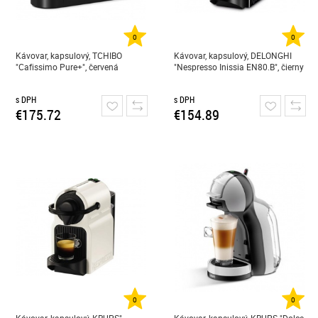
0
0
Kávovar, kapsulový, TCHIBO
Kávovar, kapsulový, DELONGHI
"Cafissimo Pure+", červená
"Nespresso Inissia EN80.B", čierny
s DPH
s DPH
€175.72
€154.89
0
0