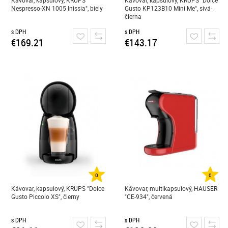
Kávovar, kapsulový, KRUPS"
Kávovar, kapsulový, KRUPS "Dolce
Nespresso-XN 1005 Inissia", biely
Gusto KP123B10 Mini Me", sivá-
čierna
s DPH
s DPH
€169.21
€143.17
0
0
Kávovar, kapsulový, KRUPS "Dolce
Kávovar, multikapsulový, HAUSER
Gusto Piccolo XS", čierny
"CE-934", červená
s DPH
s DPH