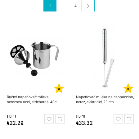
...
1
4
0
0
Ručný napeňovač mlieka,
Napeňovač mlieka na cappuccino,
nerezová oceľ, strieborná, 40cl
nerez, elektrický, 23 cm
s DPH
s DPH
€22.29
€33.32