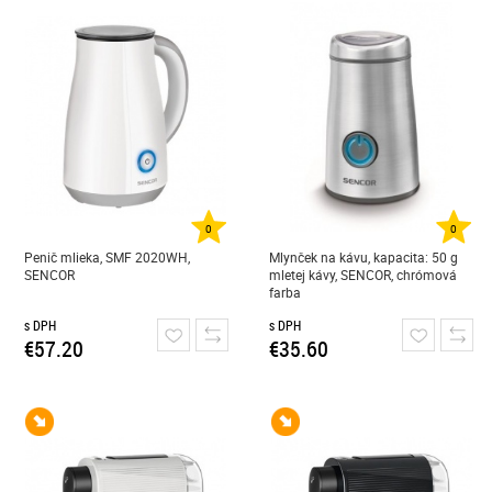
0
0
Penič mlieka, SMF 2020WH,
Mlynček na kávu, kapacita: 50 g
SENCOR
mletej kávy, SENCOR, chrómová
farba
s DPH
s DPH
€57.20
€35.60