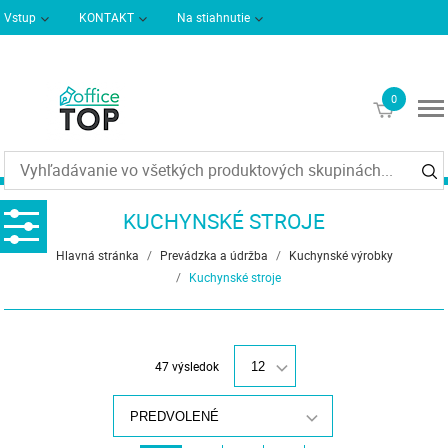
Vstup
KONTAKT
Na stiahnutie
Podmienky dodania
Informácie
0
€0
KUCHYNSKÉ STROJE
Hlavná stránka
/
Prevádzka a údržba
/
Kuchynské výrobky
/
Kuchynské stroje
47 výsledok
12
PREDVOLENÉ