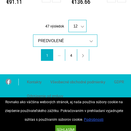
€91.11
€136.66
47 výsledok
12
PREDVOLENÉ
...
1
4
Kontakty
Všeobecné obchodné podmienky
GDPR
Odstúpenie od zmluvy
Rovnako ako väčšina webových stránok, aj naša používa súbory cookie na
zlepšenie používateľského zážitku. Pokračovaním v prehliadaní vyjadrujete
súhlas s používaním súborov cookie.
Podrobnosti
© 2026 Všetky práva vyhradené..
SÚHLASÍM!