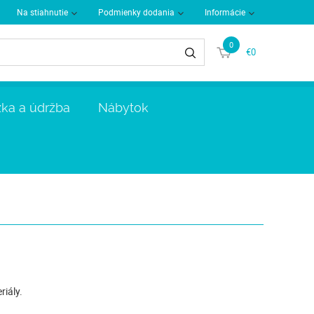
Na stiahnutie
Podmienky dodania
Informácie
0
€0
ka a údržba
Nábytok
riály.