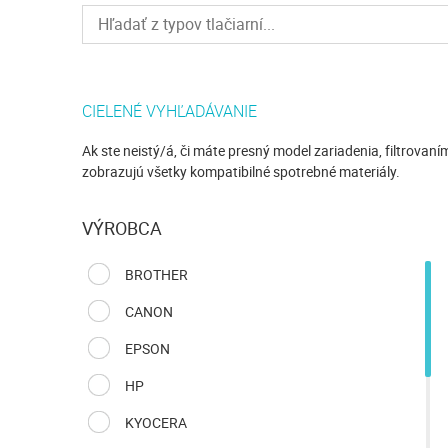
CIELENÉ VYHĽADÁVANIE
Ak ste neistý/á, či máte presný model zariadenia, filtrov
zobrazujú všetky kompatibilné spotrebné materiály.
VÝROBCA
BROTHER
CANON
EPSON
HP
KYOCERA