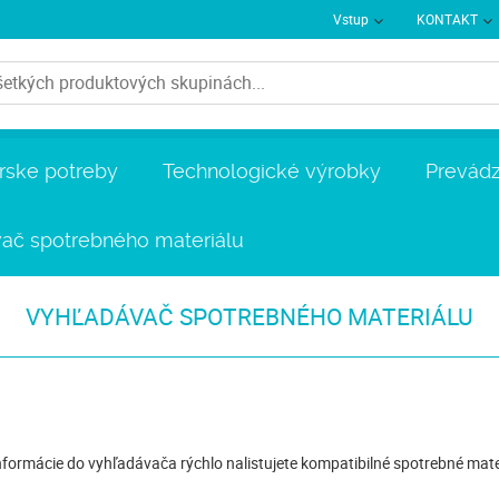
Vstup
KONTAKT
rske potreby
Technologické výrobky
Prevádz
ač spotrebného materiálu
VYHĽADÁVAČ SPOTREBNÉHO MATERIÁLU
formácie do vyhľadávača rýchlo nalistujete kompatibilné spotrebné mate