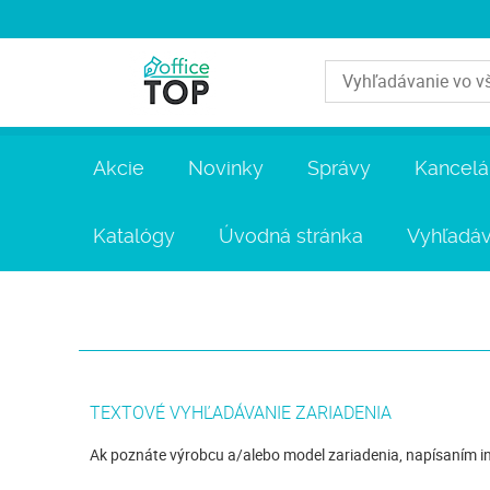
Akcie
Novinky
Správy
Kancelá
Katalógy
Úvodná stránka
Vyhľadáv
TEXTOVÉ VYHĽADÁVANIE ZARIADENIA
Ak poznáte výrobcu a/alebo model zariadenia, napísaním in